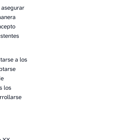
a asegurar
manera
ncepto
istentes
tarse a los
ptarse
de
s los
rrollarse
o XX,