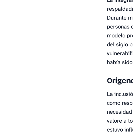
respaldada
Durante mu
personas c
modelo pre
del siglo 
vulnerabil
había sido
Orígene
La inclusi
como respu
necesidad 
valore a t
estuvo inf