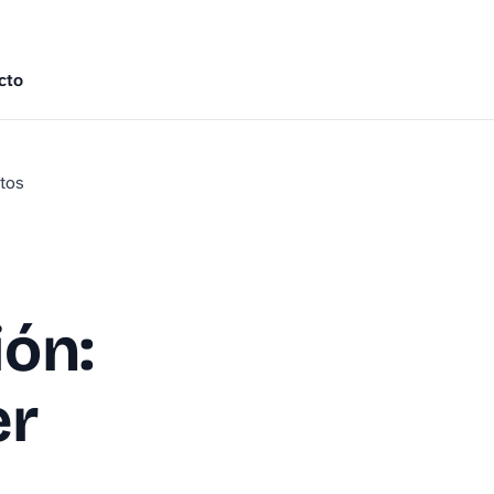
cto
ptos
ión:
er