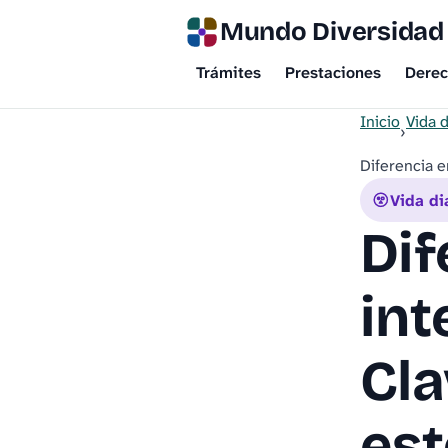
Mundo Diversidad
Trámites
Prestaciones
Dere
Inicio
Vida d
›
Diferencia e
Vida di
Dif
int
Cla
es