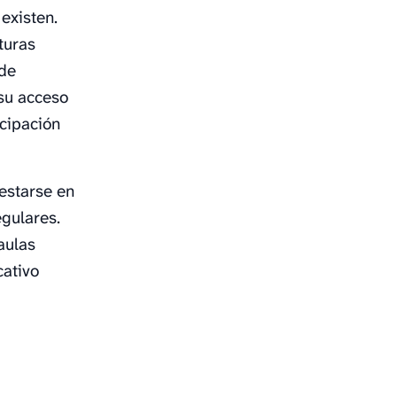
existen.
turas
 de
su acceso
cipación
festarse en
egulares.
aulas
cativo