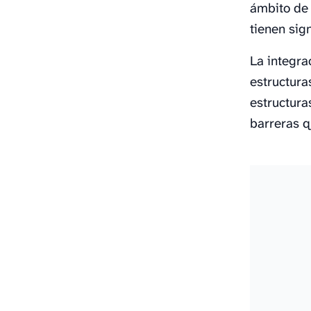
ámbito de 
tienen sig
La integra
estructura
estructura
barreras q