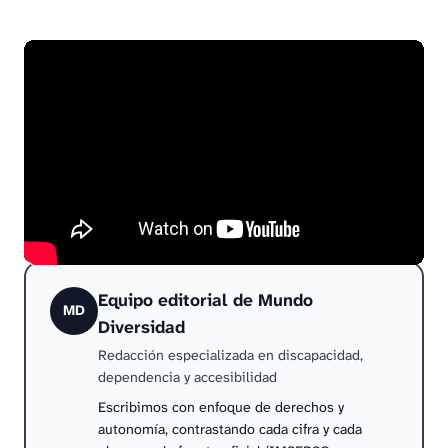
Las elecciones europeas son sólo un ejemplo del
ejercicio democrático, pero su influencia va más allá
de las fronteras de cada país. Es responsabilidad de
todos asegurar que el proceso sea inclusivo,
accesible y claro para que la participación
ciudadana refleje verdaderamente la diversidad y la
riqueza de nuestra sociedad.
Equipo editorial de Mundo
MD
Diversidad
Redacción especializada en discapacidad,
dependencia y accesibilidad
Escribimos con enfoque de derechos y
autonomía, contrastando cada cifra y cada