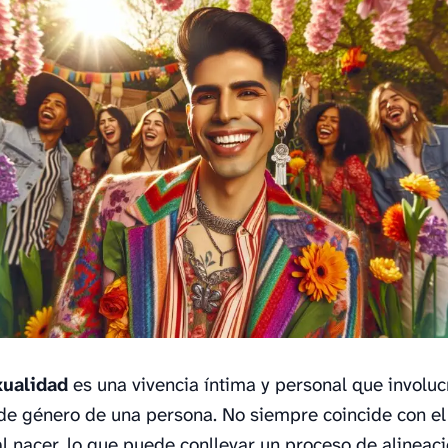
xualidad
es una vivencia íntima y personal que involuc
de género de una persona. No siempre coincide con el
l nacer, lo que puede conllevar un proceso de alineaci