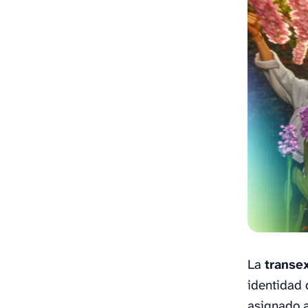
La
transe
identidad 
asignado a