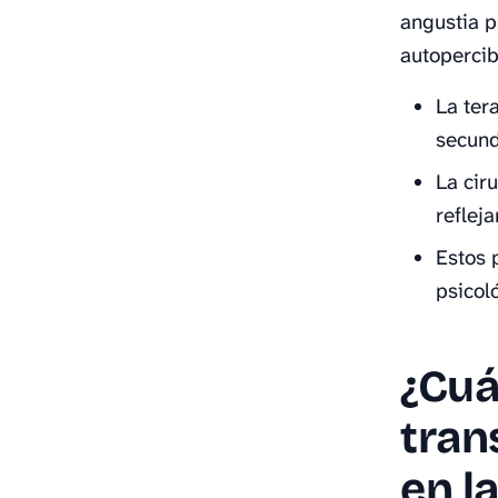
angustia p
autopercib
La ter
secund
La cir
reflej
Estos 
psicol
¿Cuál
tran
en l