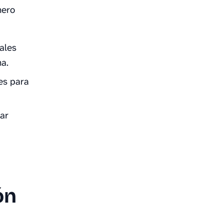
nero
ales
a.
es para
tar
ón