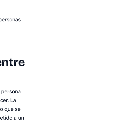
 personas
entre
r persona
cer. La
ro que se
etido a un