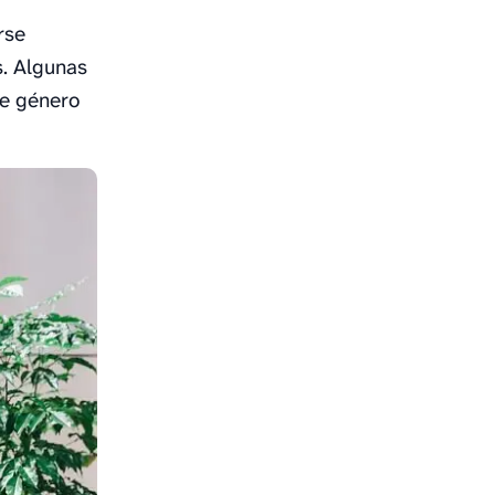
rse
s. Algunas
de género