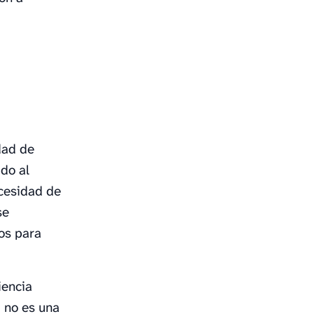
dad de
do al
cesidad de
se
cos para
iencia
d no es una