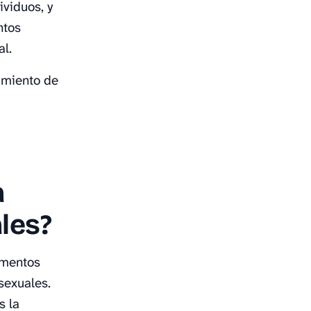
ividuos, y
ntos
l.
amiento de
a
les?
ementos
sexuales.
s la