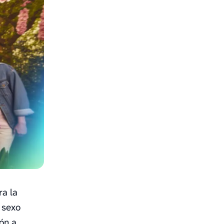
ra la
 sexo
ón a