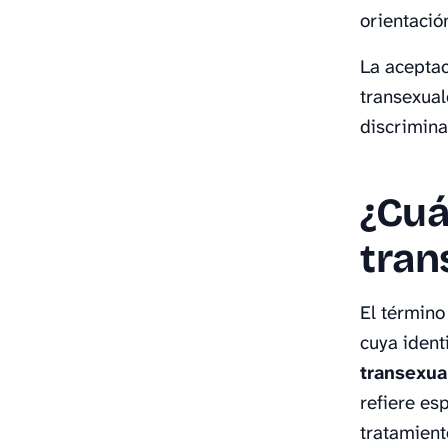
orientació
La aceptac
transexual
discrimina
¿Cuá
tran
El término
cuya ident
transexua
refiere es
tratamient