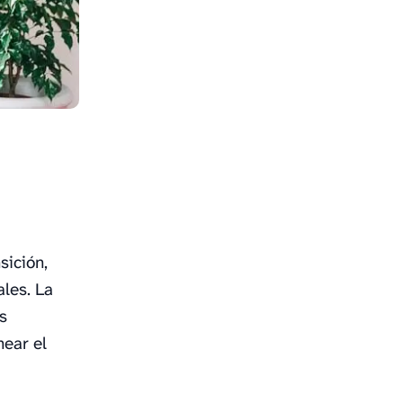
sición,
les. La
s
near el