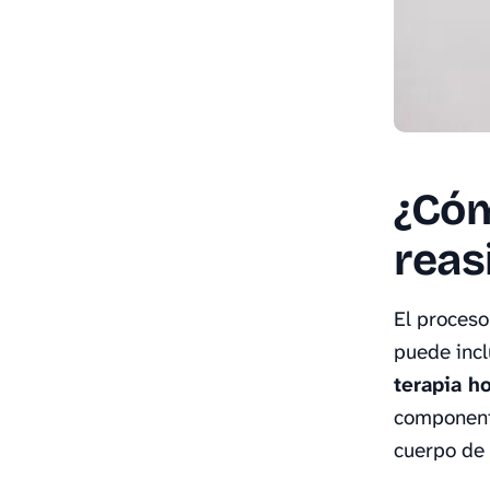
¿Cóm
reas
El proceso
puede incl
terapia h
componente
cuerpo de 