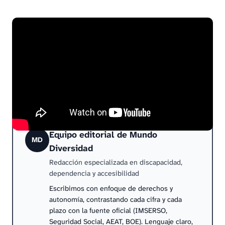
Recuerda que el
informe de vida laboral
es un
documento esencial para tu vida laboral y
profesional. Mantenerlo actualizado y entender
cómo solicitarlo te ayudará a garantizar tus
derechos y afrontar con seguridad tus gestiones
laborales.
Equipo editorial de Mundo
MD
Diversidad
Redacción especializada en discapacidad,
dependencia y accesibilidad
Escribimos con enfoque de derechos y
autonomía, contrastando cada cifra y cada
plazo con la fuente oficial (IMSERSO,
Seguridad Social, AEAT, BOE). Lenguaje claro,