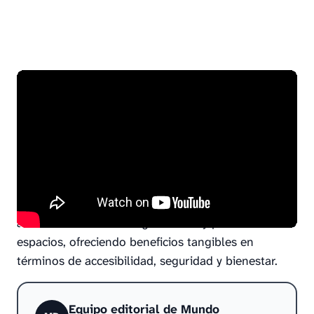
En resumen, el wayfinding es un sistema de
señalización y orientación que busca facilitar la
movilidad y mejorar la experiencia de los usuarios
en espacios diversos. Es una disciplina que combina
diseño, tecnología y psicología para crear entornos
accesibles y fáciles de navegar. Con el enfoque
correcto, el wayfinding puede convertirse en un
aliado esencial en la organización y planificación de
espacios, ofreciendo beneficios tangibles en
términos de accesibilidad, seguridad y bienestar.
Equipo editorial de Mundo